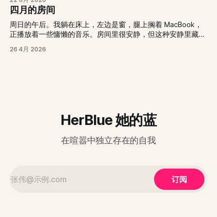
四月的房间
周日的午后。我躺在床上，左边是窗，腿上搁着 MacBook，
正播放着一些慵懒的音乐。房间里很安静，但这种安静里藏着
一点孤独。 我发现自己已经很久没有认真去感受现实世界
26 4月 2026
了。大部分时间，我都在玩手机游戏或者翻看网页。以前，我
能很清晰地分辨出季节的更替。三月下起淅淅沥沥的小雨时，
空气是潮湿且阴冷的；等到五月，阳光照在皮肤上的热度会一
天天增加。 现在，这些感知似乎都变得很迟钝。我习惯了盯
着屏幕，习惯了在虚拟世界里寻找即时的反馈。即便窗户就在
触手可及的地方，我也很少真的去看一眼外面。 这种状态让
我觉得，自己好像脱离了真实的生活。网络世界非常顺滑，没
HerBlue 她的蓝
有任何阻力。而现实世界是有质感的，它需要人去触碰、去观
察、去忍受。 把脚放到地板上，感受此时此刻四月房间里的
在喧嚣中独立存在的自我
气温。这种真实且平淡的反馈，虽然没有游戏那样有趣，但却
让我感到踏实。 Before the Wind Wakes Up0:00/57.241×
订阅