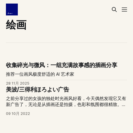
绘画
收集碎光与微风：一组充满故事感的插画分享
推荐一位画风极度舒适的 AI 艺术家
28 11月 2025
美波/三得利ほろよい广告
之前分享过的女孩的独处时光画风好看，今天偶然发现它又有
新广告了，无论是从插画还是拍摄，色彩和氛围都很精致。
0:00/1×0:00/1× 合集内容： 1. ちょうどよい、ここちよい、
09 10月 2022
ほろよい mix ver. 30ver. 2. ちょうどよい、ここちよい、ほ
ろよい 15s 3. ちょうどよい、ここちよい、ほろよい
animation ver.15s CM歌曲信息： ♪“水星×今夜はブギー・バ