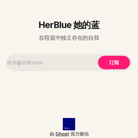
ック nice vocal” meets “Yuri on ICE” by 美波, 大橋ちっぽけ
HerBlue 她的蓝
在喧嚣中独立存在的自我
订阅
由
Ghost
强力驱动