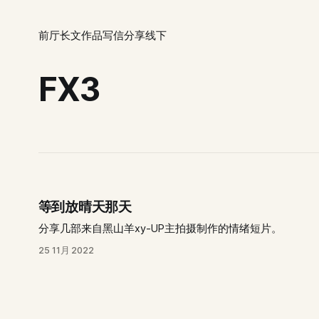
前厅
长文
作品
写信
分享
线下
FX3
等到放晴天那天
分享几部来自黑山羊xy-UP主拍摄制作的情绪短片。
25 11月 2022