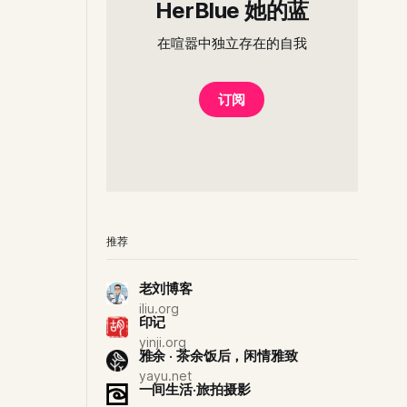
HerBlue 她的蓝
在喧嚣中独立存在的自我
订阅
推荐
老刘博客
iliu.org
印记
yinji.org
雅余 · 茶余饭后，闲情雅致
yayu.net
一间生活·旅拍摄影