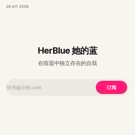
一点孤独。 我发现自己已经很久没有认真去感受现实世界
26 4月 2026
了。大部分时间，我都在玩手机游戏或者翻看网页。以前，我
能很清晰地分辨出季节的更替。三月下起淅淅沥沥的小雨时，
空气是潮湿且阴冷的；等到五月，阳光照在皮肤上的热度会一
天天增加。 现在，这些感知似乎都变得很迟钝。我习惯了盯
着屏幕，习惯了在虚拟世界里寻找即时的反馈。即便窗户就在
触手可及的地方，我也很少真的去看一眼外面。 这种状态让
我觉得，自己好像脱离了真实的生活。网络世界非常顺滑，没
HerBlue 她的蓝
有任何阻力。而现实世界是有质感的，它需要人去触碰、去观
察、去忍受。 把脚放到地板上，感受此时此刻四月房间里的
在喧嚣中独立存在的自我
气温。这种真实且平淡的反馈，虽然没有游戏那样有趣，但却
让我感到踏实。 Before the Wind Wakes Up0:00/57.241×
订阅